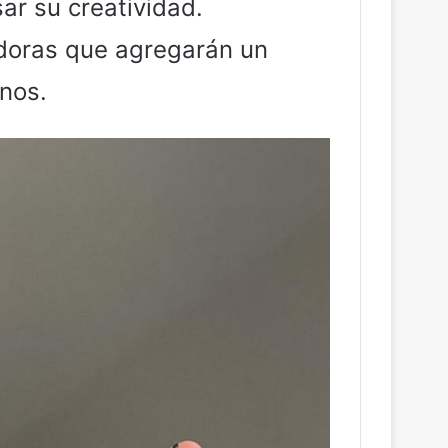
sar su creatividad.
doras que agregarán un
nos.