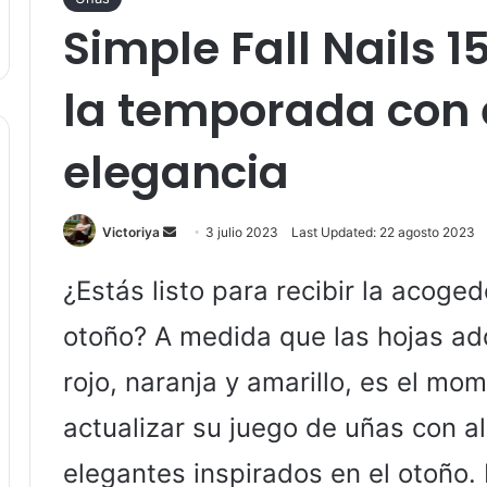
Simple Fall Nails 1
la temporada con e
elegancia
Send
Victoriya
3 julio 2023
Last Updated: 22 agosto 2023
an
email
¿Estás listo para recibir la acoge
otoño? A medida que las hojas ad
rojo, naranja y amarillo, es el mo
actualizar su juego de uñas con 
elegantes inspirados en el otoño. 