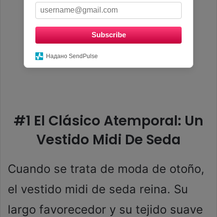
Subscribe
Надано SendPulse
#1 El Clásico Atemporal: Un
Vestido Midi De Seda
Cuando se trata de moda de otoño,
el vestido midi de seda reina. Su
largo favorecedor y su tejido suave