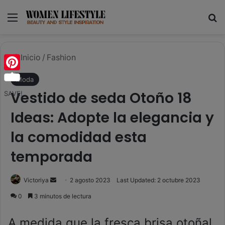
Menú
B
Inicio
/
Fashion
Pinterest
Moda
Vestido de seda Otoño 18
SAVE!
Ideas: Adopte la elegancia y
la comodidad esta
temporada
Send
Victoriya
2 agosto 2023
Last Updated: 2 octubre 2023
an
0
3 minutos de lectura
email
A medida que la fresca brisa otoñal