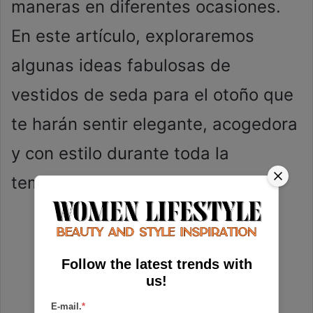
maneras en diferentes ocasiones.
En este artículo, exploraremos
algunas ideas fabulosas de
vestidos de seda para el otoño que
te harán sentir elegante, acogedora
y con estilo durante toda la
temporada.
Follow the latest trends with
us!
E-mail.
*