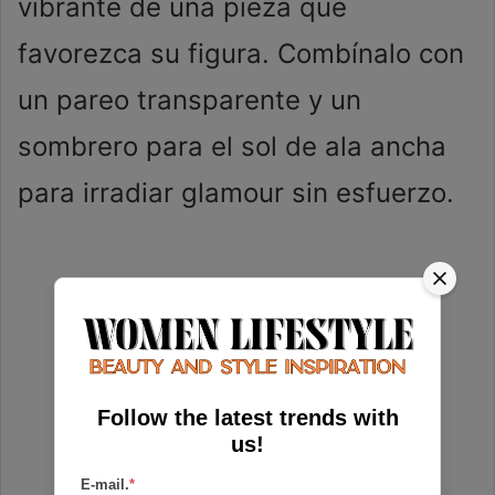
vibrante de una pieza que
favorezca su figura. Combínalo con
un pareo transparente y un
sombrero para el sol de ala ancha
para irradiar glamour sin esfuerzo.
Follow the latest trends with
us!
E-mail.
*