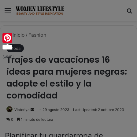
Menú
B
Inicio
/
Fashion
Pinterest
Moda
Trajes de vacaciones 16
SAVE!
ideas para mujeres negras:
adopte el estilo y la
comodidad
Send
Victoriya
29 agosto 2023
Last Updated: 2 octubre 2023
an
0
1 minuto de lectura
email
Planificar tu guardarropa de