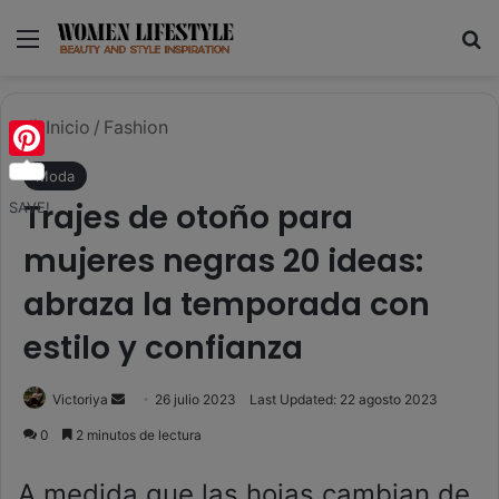
Menú
B
Inicio
/
Fashion
Pinterest
Moda
Trajes de otoño para
SAVE!
mujeres negras 20 ideas:
abraza la temporada con
estilo y confianza
Send
Victoriya
26 julio 2023
Last Updated: 22 agosto 2023
an
0
2 minutos de lectura
email
A medida que las hojas cambian de