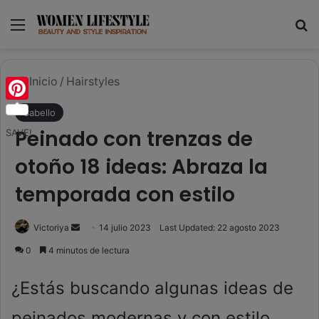
Menú
B
Inicio
/
Hairstyles
Pinterest
Cabello
Peinado con trenzas de
SAVE!
otoño 18 ideas: Abraza la
temporada con estilo
Send
Victoriya
14 julio 2023
Last Updated: 22 agosto 2023
an
0
4 minutos de lectura
email
¿Estás buscando algunas ideas de
peinados modernas y con estilo