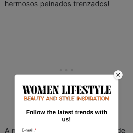
hermosos peinados trenzados!
Follow the latest trends with
us!
A medida que las hojas cambian de
E-mail.
*