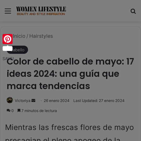
Menú
B
Inicio
/
Hairstyles
Pinterest
Cabello
Color de cabello de mayo: 17
SAVE!
ideas 2024: una guía que
marca tendencias
Send
Victoriya
26 enero 2024
Last Updated: 27 enero 2024
an
0
7 minutos de lectura
email
Mientras las frescas flores de mayo
presagian el pleno apogeo de la