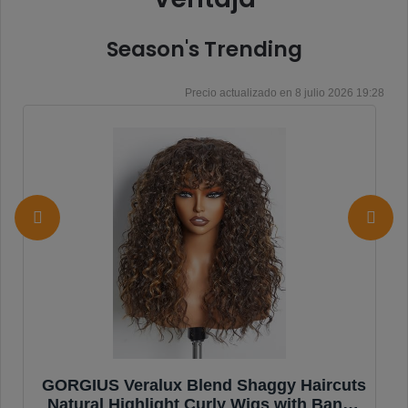
Season's Trending
8 julio 2026 19:28
JuneMet Ruiyu Shaggy Haircuts Curly
Wig with Bangs Human Hair 2x4 HD Lace