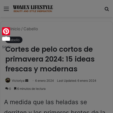
Menú
B
Inicio
/
Cabello
Pinterest
Cabello
Cortes de pelo cortos de
SAVE!
primavera 2024: 15 ideas
frescas y modernas
Send
Victoriya
6 enero 2024
Last Updated: 6 enero 2024
an
0
6 minutos de lectura
email
A medida que las heladas se
derriten y los primeros brotes de la